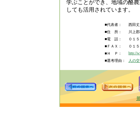
学ぶことができ、地域の酪農
しても活用されています。
■代表者：
西田丈
■住 所：
川上郡
■電 話：
０１５
■ＦＡＸ：
０１５
http://
■Ｈ Ｐ：
■選考理由：
人の交