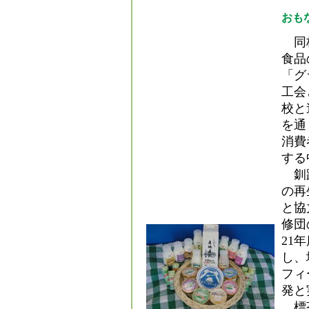
おも
同校
食品
「グ
工会
校と
を通
消費
する
釧路
の再
と協
修団
21
し、
フィ
発と
標茶