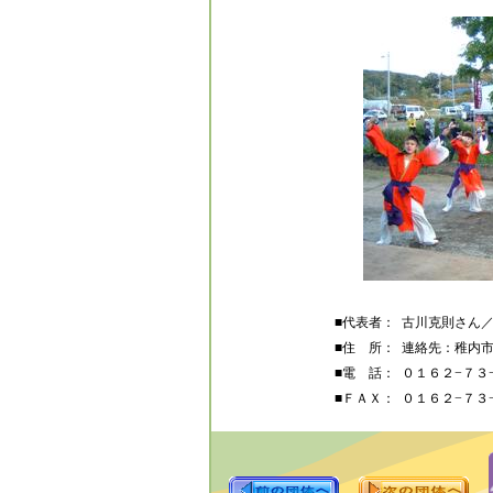
■代表者：
古川克則さん／設
■住 所：
連絡先：稚内
■電 話：
０１６２−７３
■ＦＡＸ：
０１６２−７３