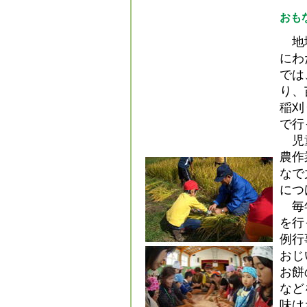
おも
地域
にわ
では
り、
稲刈
で行
児童
農作
なで
につ
毎年
を行
例行
おじ
お餅
など
味は