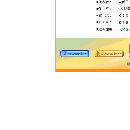
■代表者：
安孫子
■住 所：
中川郡
■電 話：
０１５
■ＦＡＸ：
０１
５
■選考理由：
人の交