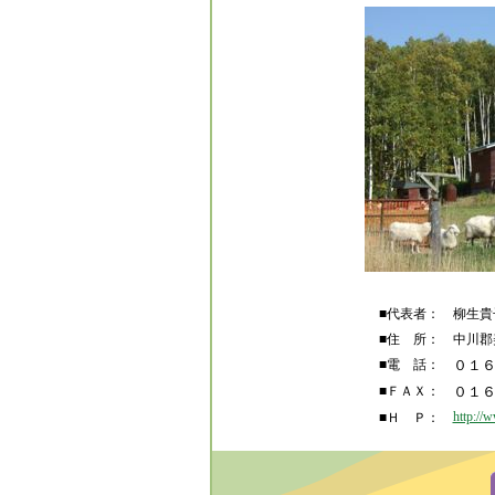
■代表者：
柳生貴
■住 所：
中川郡
■電 話：
０１６
■ＦＡＸ：
０１６
http://
■Ｈ Ｐ：