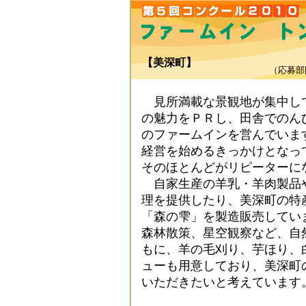
【美深町】
（応募部
見所満載な景観地が集中し
の魅力をＰＲし、田舎でのん
のファームインを営んでいま
経営を始めるきっかけとなって
そのほとんどがリピーターに
自家生産の羊乳・羊肉製品
理を提供したり、美深町の特産
「森の雫」を製造販売してい
森林散策、星空観察など、自
もに、羊の毛刈り、芋ほり、
ューも用意しており、美深町
いただきたいと考えています