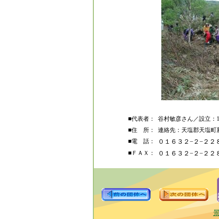
■代表者：
谷村敏彦さん／設立：19
■住 所：
連絡先：天塩郡天塩町新
■電 話：
０１６３２−２−２２
■ＦＡＸ：
０１６３２−２−２２