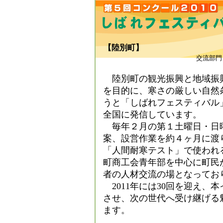
【陸別町】
交流部門
陸別町の観光振興と地域振
を目的に、寒さの厳しい自然
うと「しばれフェスティバル
全国に発信しています。
毎年２月の第１土曜日・日
案、設営作業を約４ヶ月に渡
「人間耐寒テスト」で使われ
町商工会青年部を中心に町民
者の人材交流の場となってお
2011年には30回を迎え、
させ、次の世代へ受け継げる
ます。