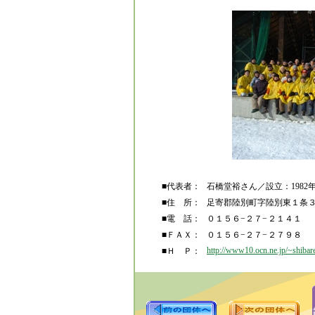
■代表者：
石橋堂裕さん／設立：1982
■住 所：
足寄郡陸別町字陸別東１条
■電 話：
０１５６−２７−２１４１
■ＦＡＸ：
０１５６−２７−２７９８
http://www10.ocn.ne.jp/~shibar
■Ｈ Ｐ：