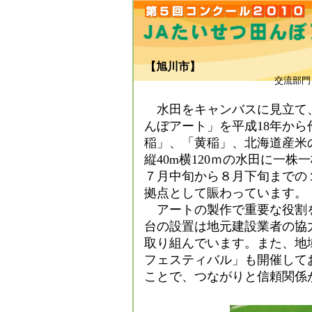
【旭川市】
（
交流部門
水田をキャンバスに見立て、
んぼアート」を平成18年か
稲」、「黄稲」、北海道産米
縦40m横120ｍの水田に一
７月中旬から８月下旬までの
拠点として賑わっています。
アートの製作で重要な役割
台の設置は地元建設業者の協
取り組んでいます。また、地
フェスティバル」も開催して
ことで、つながりと信頼関係