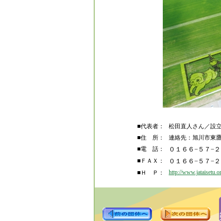
■代表者：
松田直人さん／設立：
■住 所：
連絡先：旭川市東鷹
■電 話：
０１６６−５７−
■ＦＡＸ：
０１６６−５７−
http://www.jataisetu.or
■Ｈ Ｐ：