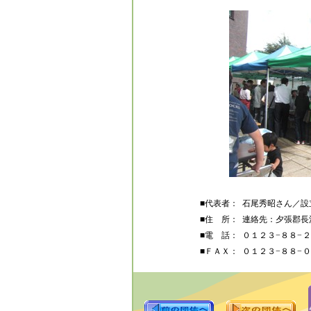
■代表者：
石尾秀昭さん／設立
■住 所：
連絡先：夕張郡長
■電 話：
０１２３−８８−
■ＦＡＸ：
０１２３−８８−