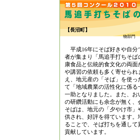
【長沼町】
（
物部門
平成16年にそば好きや自分
者が集まり「馬追手打ちそば
康食品と伝統的食文化の両面
や講習の依頼も多く寄せられ
え、地元産の「そば」を使っ
て「地域農業の活性化に係る
一助となりました。また、お
の研鑽活動にも余念が無く、
そばは、地元の「夕やけ市」
供され、好評を得ています。
ることで、そば打ちを通して
貢献しています。