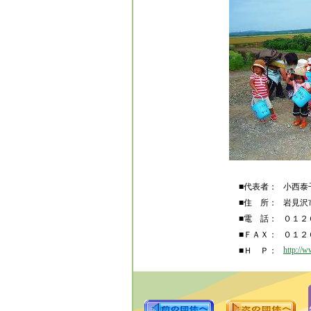
■代表者：
小西泰
■住 所：
岩見沢市
■電 話：
０１２
■ＦＡＸ：
０１２
http://w
■Ｈ Ｐ：