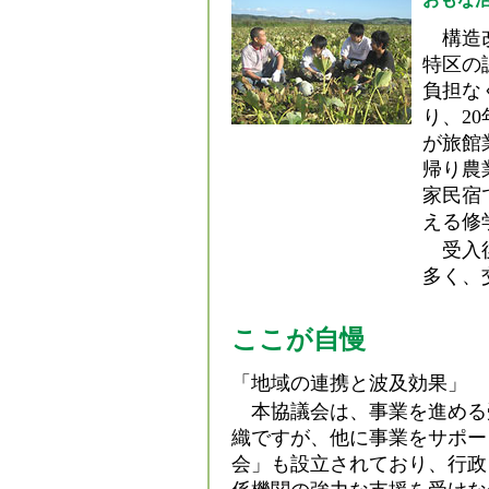
構造改
特区の
負担な
り、20
が旅館
帰り農
家民宿
える修
受入後
多く、
ここが自慢
「地域の連携と波及効果」
本協議会は、事業を進める
織ですが、他に事業をサポー
会」も設立されており、行政