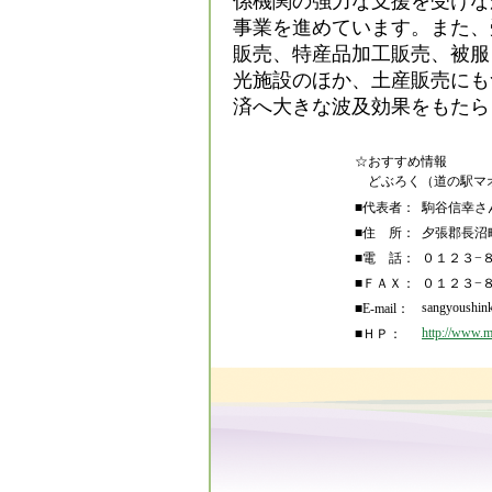
係機関の強力な支援を受けな
事業を進めています。また、
販売、特産品加工販売、被服
光施設のほか、土産販売にも
済へ大きな波及効果をもたら
☆おすすめ情報
どぶろく（道の駅マ
■代表者：
駒谷信幸さ
■住 所：
夕張郡長沼
■電 話：
０１２３−
■ＦＡＸ：
０１２３−
sangyoushin
■E-mail：
http://www.m
■ＨＰ：