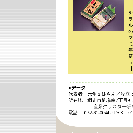
を
ラ
ル
の
マ
に
年
新
（
【
●データ
代表者：元角文雄さん／設立：2
所在地：網走市駒場南7丁目9
産業クラスター研究会
電話：0152-61-0044／FAX：015