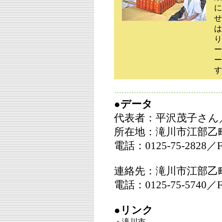
に
せ
は
り
ー
ー
す
●データ
代表者：平沢茂子さん／
所在地：滝川市江部乙町
電話：0125-75-2828／F
連絡先：滝川市江部乙町8
電話：0125-75-5740／F
●リンク
・滝川市