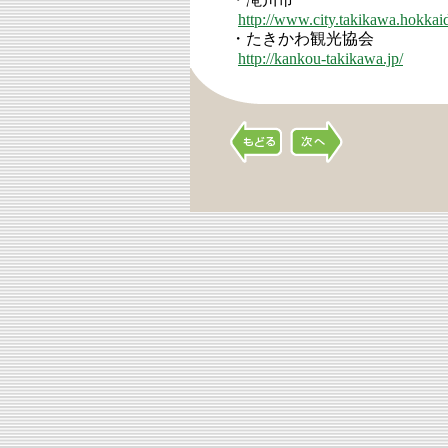
http://www.city.takikawa.hokkaid
・たきかわ観光協会
http://kankou-takikawa.jp/