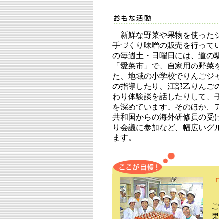
新鮮な野菜や果物を使ったジ
手づくり味噌の販売を行ってい
の毎週土・日曜日には、道の
「愛菜市」で、自家用の野菜
た、地域の小学校でりんごジ
の指導したり、江部乙りんご
わり体験談を話したりして、
を深めています。そのほか、
共和国からの海外研修員の受
り会議に参加など、幅広いグ
ます。
「
ご
果