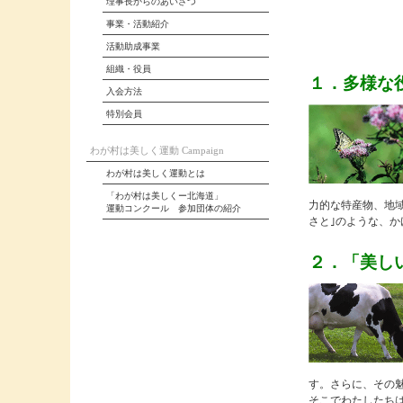
理事長からのあいさつ
事業・活動紹介
活動助成事業
組織・役員
１．多様な
入会方法
特別会員
わが村は美しく運動 Campaign
わが村は美しく運動とは
「わが村は美しくー北海道」
力的な特産物、地
運動コンクール 参加団体の紹介
さと｣のような、
２．「美し
す。さらに、その
そこでわたしたちは