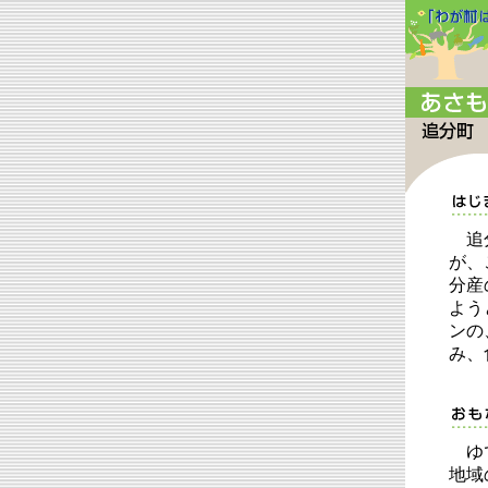
追分
が、
分産
よう
ンの
み、
ゆで
地域