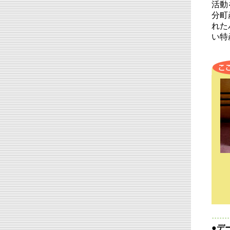
活動
分町
れた
い特
●デ