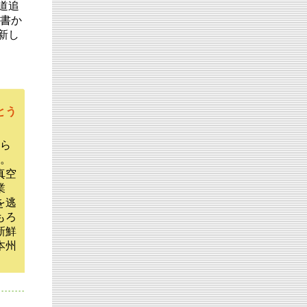
道追
が書か
新し
とう
ら
穫。
真空
業
を逃
もろ
新鮮
本州