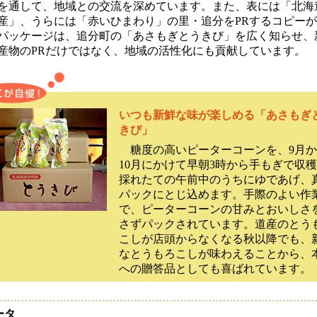
を通して、地域との交流を深めています。また、表には「北海
産」、うらには「赤いひまわり」の里・追分をPRするコピー
パッケージは、追分町の「あさもぎとうきび」を広く知らせ、
産物のPRだけではなく、地域の活性化にも貢献しています。
いつも新鮮な味が楽しめる「あさもぎ
きび」
糖度の高いピーターコーンを、9月か
10月にかけて早朝3時から手もぎで収
採れたての午前中のうちにゆであげ、
パックにとじ込めます。手際のよい作
で、ピーターコーンの甘みとおいしさ
さずパックされています。道産のとう
こしが店頭からなくなる秋以降でも、
なとうもろこしが味わえることから、
への贈答品としても喜ばれています。
ータ