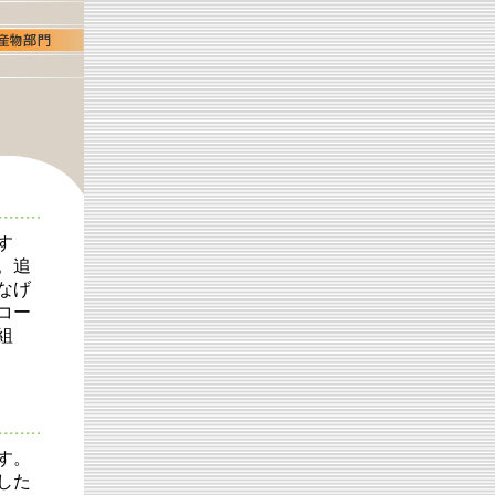
す
。追
なげ
コー
組
す。
した