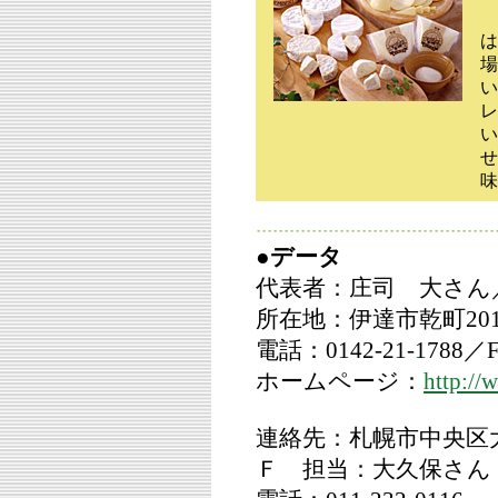
は
場
い
レ
い
せ
味
●データ
代表者：庄司 大さん／
所在地：伊達市乾町201-
電話：0142-21-1788／F
ホームページ：
http://
連絡先：札幌市中央区
Ｆ 担当：大久保さん