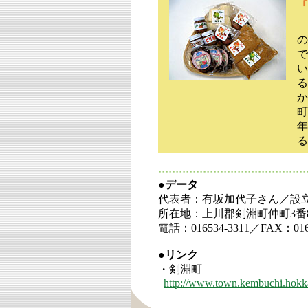
「
の
で
い
る
か
町
年
る
●データ
代表者：有坂加代子さん／設立：
所在地：上川郡剣淵町仲町3番
電話：016534-3311／FAX：0165
●リンク
・剣淵町
http://www.town.kembuchi.hokka