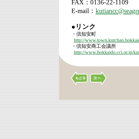
FAX：0136-22-1109
E-mail：
kutiancc@seagre
●リンク
・倶知安町
http://www.town.kutchan.hokkai
・倶知安商工会議所
http://www.hokkaido.cci.or.jp/ku