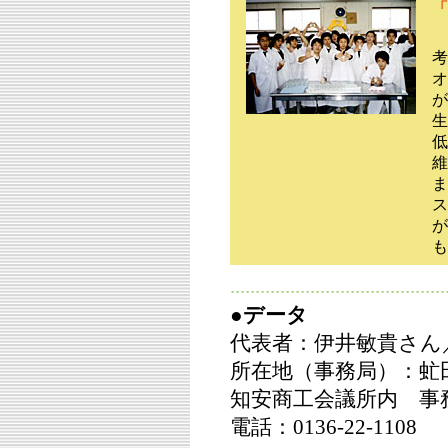
「
考
オ
が
生
低
維
ま
ス
が
も
●データ
代表者：伊井敏貴さん／
所在地（事務局）：虻
知安商工会議所内 事
電話：0136-22-1108